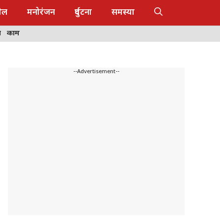
ेल
मनोरंजन
दुर्घटना
समस्या
ष
काम
--Advertisement--