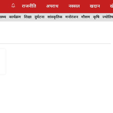
राजनीति
अपराध
नक्सल
खदान
ख
ास्थ्य
कार्यक्रम
शिक्षा
दुर्घटना
सांस्कृतिक
मनोरंजन
मौसम
कृषि
ज्योति