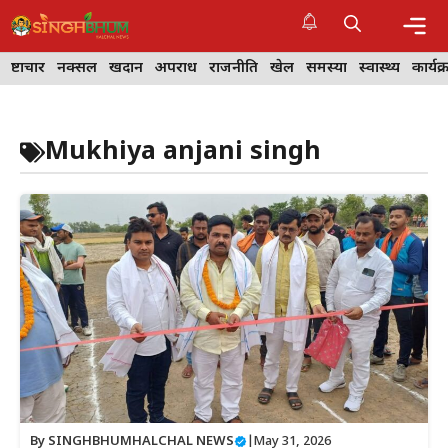
Skip
to
content
Me
भ्रष्टाचार
नक्सल
खदान
अपराध
राजनीति
खेल
समस्या
स्वास्थ्य
कार्यक
Mukhiya anjani singh
By
SINGHBHUMHALCHAL NEWS
|
May 31, 2026