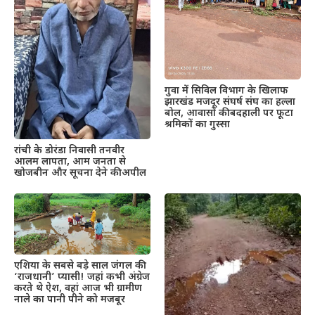
गुवा में सिविल विभाग के खिलाफ
झारखंड मजदूर संघर्ष संघ का हल्ला
बोल, आवासों की बदहाली पर फूटा
श्रमिकों का गुस्सा
रांची के डोरंडा निवासी तनवीर
आलम लापता, आम जनता से
खोजबीन और सूचना देने की अपील
एशिया के सबसे बड़े साल जंगल की
‘राजधानी’ प्यासी! जहां कभी अंग्रेज
करते थे ऐश, वहां आज भी ग्रामीण
नाले का पानी पीने को मजबूर