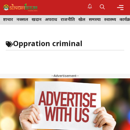
Skip
to
content
Me
भ्रष्टाचार
नक्सल
खदान
अपराध
राजनीति
खेल
समस्या
स्वास्थ्य
कार्यक
Oppration criminal
--Advertisement--