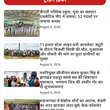
ट्रेंडिंग ख़बरें
डीएवी पब्लिक स्कूल, गुवा का क्लस्टर
एथलेटिक मीट में जलवा, 52 पदकों पर
जमाया कब्जा
August 6, 2026
11 हजार वोल्ट लाइन बनी जानलेवा: ड्यूटी
के दौरान बिजली मिस्त्री की मौत, मुआवजा
और नौकरी की मांग पर फूटा ग्रामीणों का
गुस्सा
August 6, 2026
नवनियुक्त सीजीएम संजय कुमार सिंह से
झारखंड मज़दूर संघर्ष संघ की शिष्टाचार
मुलाकात, भगवान शिव की तस्वीर भेंट कर
दी शुभकामनाएं
August 6, 2026
बड़ाजामदा में बेखौफ चोरों का आतंक, बेकरी
का शटर काटकर अंदर घुसे; केक-चॉकलेट