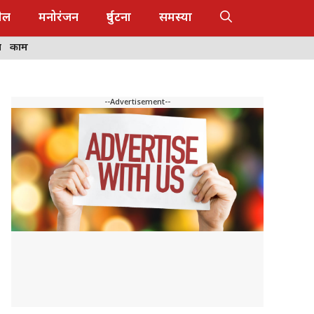
ेल
मनोरंजन
दुर्घटना
समस्या
ष
काम
--Advertisement--